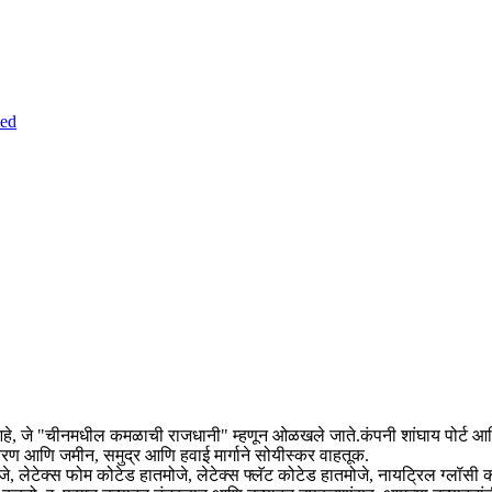
आहे, जे "चीनमधील कमळाची राजधानी" म्हणून ओळखले जाते.कंपनी शांघाय पोर्ट आणि
वरण आणि जमीन, समुद्र आणि हवाई मार्गाने सोयीस्कर वाहतूक.
तमोजे, लेटेक्स फोम कोटेड हातमोजे, लेटेक्स फ्लॅट कोटेड हातमोजे, नायट्रिल ग्लॉस