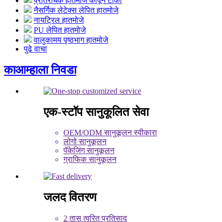
प्रतिरोधक हातमोजे कापून टाका
नैसर्गिक लेटेक्स लेपित हातमोजे
नायट्रिल हातमोजे
PU लेपित हातमोजे
वालुकामय पृष्ठभाग हातमोजे
पुढे वाचा
का
आम्हाला निवडा
एक-स्टॉप सानुकूलित सेवा
OEM/ODM सानुकूलन स्वीकारा
लोगो सानुकूलन
पॅकेजिंग सानुकूलन
ग्राफिक सानुकूलन
जलद वितरण
2 तास त्वरित प्रतिसाद