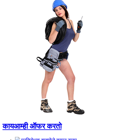
काय
आम्ही ऑफर करतो