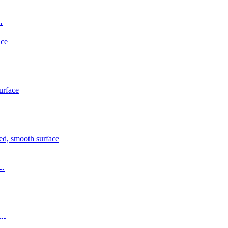
.
..
..