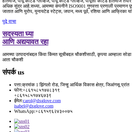
हातमोजे, पीयू कोटेड ग्लोव्हज, पीयू कोटेड ग्लोव्हज, पीयूसी कोटेड हातमोजे 
अधिक सुंदर आहे.सध्या, आमच्या कंपनीने ISO9001 गुणवत्ता प्रणाली प्रमाणन पूर्ण
जातात आणि युरोप, युनायटेड स्टेट्स, जपान, मध्य पूर्व, रशिया आणि आफ्रिका यां
पुढे वाचा
सदस्यता घ्या
आणि अद्ययावत रहा
आमच्या उत्पादनांबद्दल किंवा किंमत सूचीबद्दल चौकशीसाठी, कृपया आम्हाला सोडा
आता चौकशी
संपर्क
us
पत्ता:
क्रमांक 1 झिंगलो रोड, जिन्हू आर्थिक विकास क्षेत्र, जिआंगसू प्रांत
फोन:
+८६१५८५१७४८३१९
+८६१५८५१७४६७३९
ईमेल:
carol@dxglove.com
isabel@dxglove.com
WhatsApp:
+८६१५९६२४३००७५